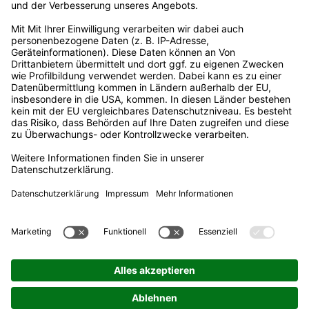
Erklärung zur Barrierefreiheit
Rechtliches
Impressum
Datenschutz
Informationspflichten
Nutzungsbedingungen
Datenaustausch
Adresse
Stadtwerke Castrop-Rauxel GmbH
Lönsstraße 12
44575 Castrop-Rauxel
Kundenbüro
02305 9477-11
Mo - Fr: 10:00 - 13:30 Uhr und 14:00 - 18:00 Uhr
Besuchen Sie uns online