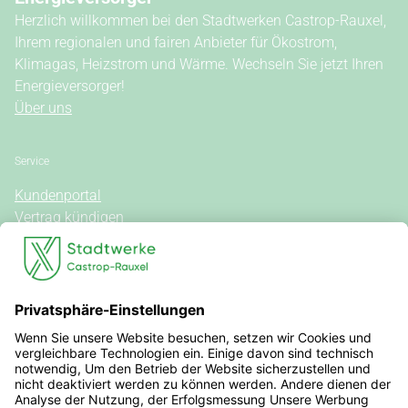
Herzlich willkommen bei den Stadtwerken Castrop-Rauxel,
Ihrem regionalen und fairen Anbieter für Ökostrom,
Klimagas, Heizstrom und Wärme. Wechseln Sie jetzt Ihren
Energieversorger!
Über uns
Service
Kundenportal
Vertrag kündigen
Kontakt
Vertrag widerrufen
Allgemeine Hinweise
Vertragsinformationen
Stromkennzeichnung
Außergerichtliche Streitbeilegung
Steuern, Umlagen, Abgaben & Gebühren
Veröffentlichungen nach REMIT