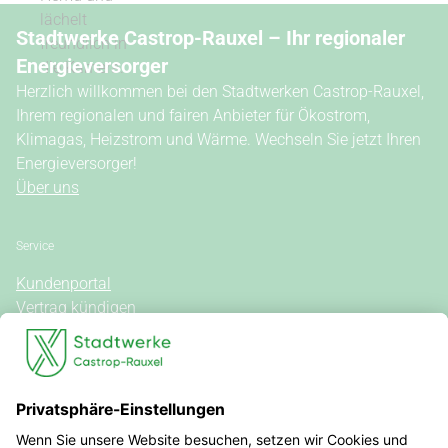
Stadtwerke Castrop-Rauxel – Ihr regionaler
Energieversorger
Herzlich willkommen bei den Stadtwerken Castrop-Rauxel,
Ihrem regionalen und fairen Anbieter für Ökostrom,
Klimagas, Heizstrom und Wärme. Wechseln Sie jetzt Ihren
Energieversorger!
Über uns
Service
Kundenportal
Vertrag kündigen
Kontakt
Vertrag widerrufen
Allgemeine Hinweise
Vertragsinformationen
Stromkennzeichnung