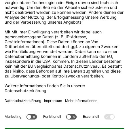
Außergerichtliche Streitbeilegung
Steuern, Umlagen, Abgaben & Gebühren
Veröffentlichungen nach REMIT
Erklärung zur Barrierefreiheit
Rechtliches
Impressum
Datenschutz
Informationspflichten
Nutzungsbedingungen
Datenaustausch
Adresse
Stadtwerke Castrop-Rauxel GmbH
Lönsstraße 12
44575 Castrop-Rauxel
Kundenbüro
02305 9477-11