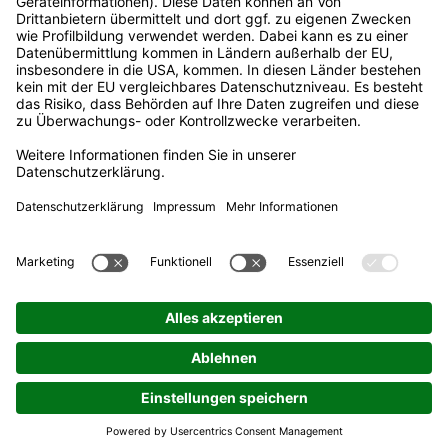
Impressum
Datenschutz
Informationspflichten
Nutzungsbedingungen
Datenaustausch
Adresse
Stadtwerke Castrop-Rauxel GmbH
Lönsstraße 12
44575 Castrop-Rauxel
Kundenbüro
02305 9477-11
Mo - Fr: 10:00 - 13:30 Uhr und 14:00 - 18:00 Uhr
Besuchen Sie uns online
Copyright 2026 Stadtwerke Castrop-Rauxel GmbH