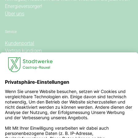
Energieversorger!
Über uns
Service
Kundenportal
Vertrag kündigen
Kontakt
Vertrag widerrufen
Allgemeine Hinweise
Vertragsinformationen
Stromkennzeichnung
Außergerichtliche Streitbeilegung
Steuern, Umlagen, Abgaben & Gebühren
Veröffentlichungen nach REMIT
Erklärung zur Barrierefreiheit
Rechtliches