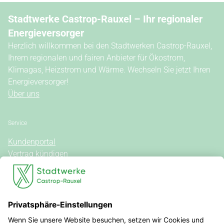
Stadtwerke Castrop-Rauxel – Ihr regionaler
Energieversorger
Herzlich willkommen bei den Stadtwerken Castrop-Rauxel,
Ihrem regionalen und fairen Anbieter für Ökostrom,
Klimagas, Heizstrom und Wärme. Wechseln Sie jetzt Ihren
Energieversorger!
Über uns
Service
Kundenportal
Vertrag kündigen
Kontakt
Vertrag widerrufen
Allgemeine Hinweise
Vertragsinformationen
Stromkennzeichnung