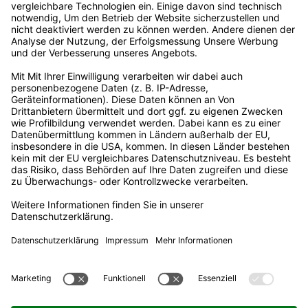
Außergerichtliche Streitbeilegung
Steuern, Umlagen, Abgaben & Gebühren
Veröffentlichungen nach REMIT
Erklärung zur Barrierefreiheit
Rechtliches
Impressum
Datenschutz
Informationspflichten
Nutzungsbedingungen
Datenaustausch
Adresse
Stadtwerke Castrop-Rauxel GmbH
Lönsstraße 12
44575 Castrop-Rauxel
Kundenbüro
02305 9477-11