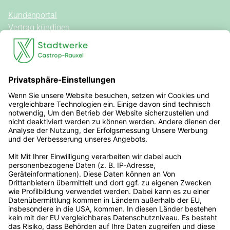
Kundenportal
Vertrag kündigen
Kontakt
Vertrag widerrufen
Allgemeine Hinweise
Vertragsinformationen
Stromkennzeichnung
Außergerichtliche Streitbeilegung
Steuern, Umlagen, Abgaben & Gebühren
Veröffentlichungen nach REMIT
Erklärung zur Barrierefreiheit
Rechtliches
Impressum
Datenschutz
Informationspflichten
Nutzungsbedingungen
Datenaustausch